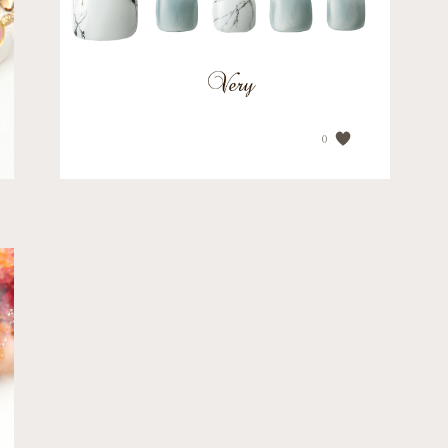
PRICE
¥18,590
0