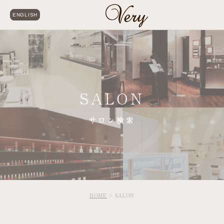
ENGLISH
SALON
サロン検索
HOME
SALON