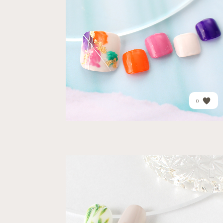
カラフルデザイン
PRICE
¥15,768
0
ステモ
新緑
柏髙島屋ステーションモー
ル
爽やかな色合いにリーフを...