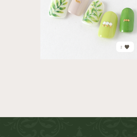
PRICE
¥17,160
2