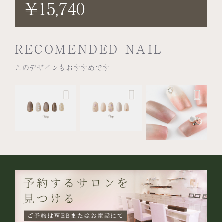
¥15,740
RECOMENDED NAIL
このデザインもおすすめです