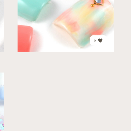
PRICE
¥15,510
0