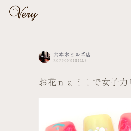
六本木ヒルズ店
ROPPONGIHILLS
お花ｎａｉｌで女子力