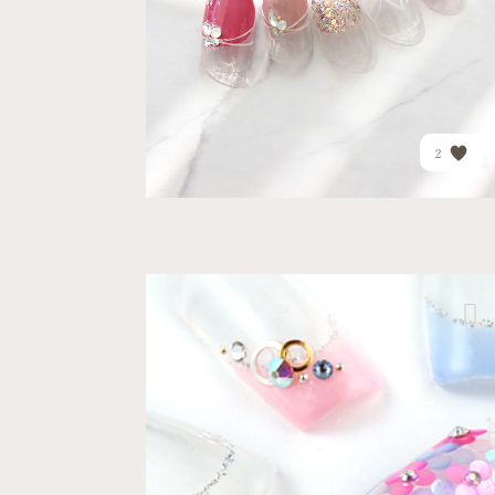
PRICE
¥17,666
2
アトレ品川店
パーティー
キュート
淡い色使いがピュアな女性...
PRICE
¥13,892