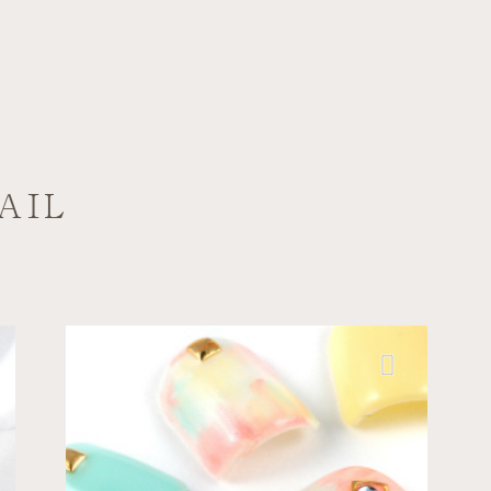
AIL
アトレ品川店
デート
ナチュラル
パステルカラー×スタッズ...