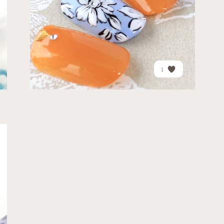
PRICE
¥16,920
1