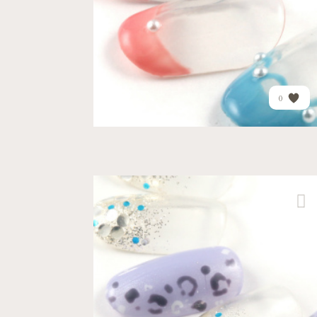
PRICE
¥14,094
0
クール
デート
柏高島屋ステーションモー
ル店
レオパード柄とキラキラホ...
PRICE
¥14,154