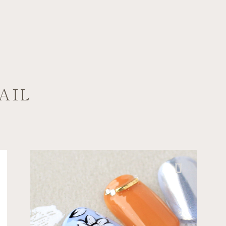
AIL
ボタニカル
ミラーネイル
デート
キュ
ート
たまプラーザ テラス店
花
秋ネイ
ル
モノクロフラワーでシック...