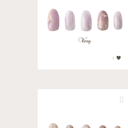
【和柄ネイル】 ご予約の...
PRICE
¥17,710
1
【ナチュラルカラーのフラ...