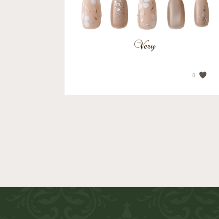
PRICE
¥16,000
0