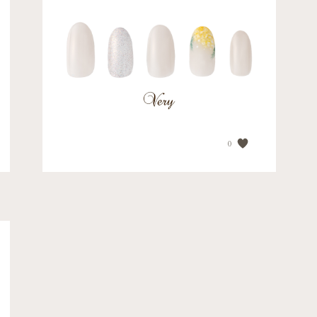
【春先取りミモザネイル】...
PRICE
¥13,750
0