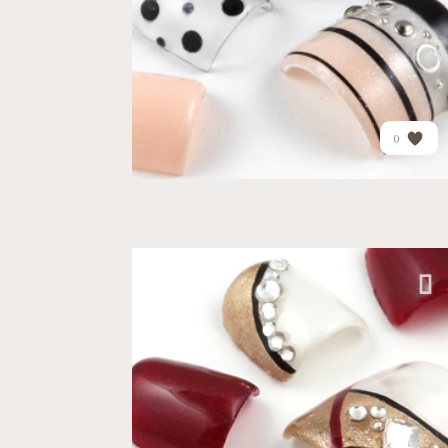
PRICE
¥13,886
0
アトレ品川店
クール
デート
アクセントのあるラインで...
PRICE
¥19,090