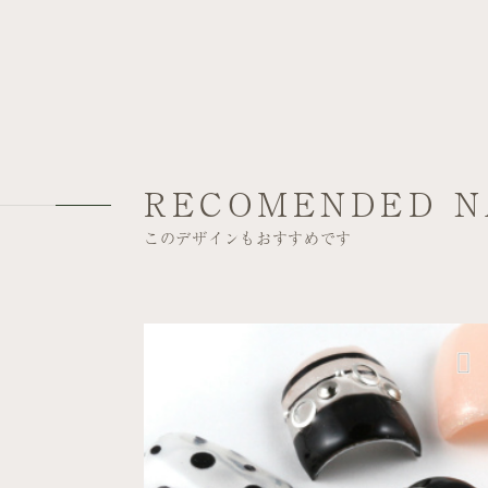
RECOMENDED N
このデザインもおすすめです
エレガント
デート
柏高島屋ステーション
モール店
クリア×ストライプ×ドッ...