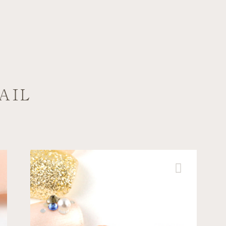
AIL
パーティー
エレガント
柏高島屋ステーシ
ョンモール店
繊細に流れるマーブルに煌...