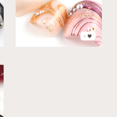
PRICE
¥19,140
0