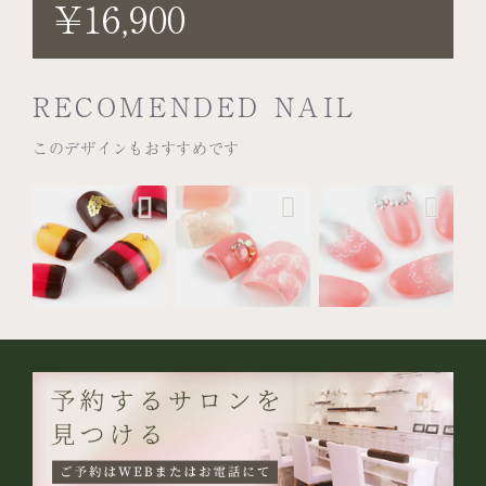
¥16,900
RECOMENDED NAIL
このデザインもおすすめです