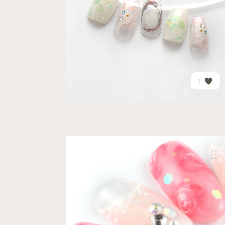
PRICE
¥15,620
1
ラブリー
デート
六本木ヒルズ店
ふんわりとしたお花とレー...
PRICE
¥19,675