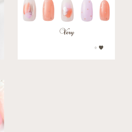
PRICE
¥17,270
0