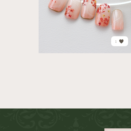
PRICE
¥28,320
1