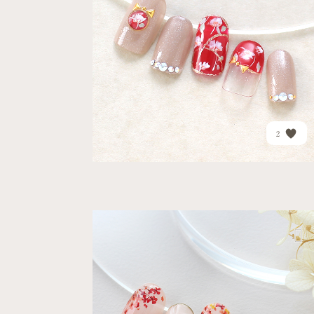
クリスマスに向けてのデー...
PRICE
¥17,660
2
アトレ品川
紅葉ネイル
紅葉をイメージしたグラデ...