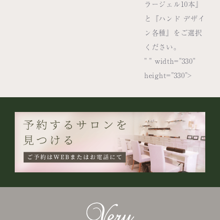
ラージェル10本』
と『ハンド デザイ
ン各種』をご選択
ください。
" " width="330"
height="330">