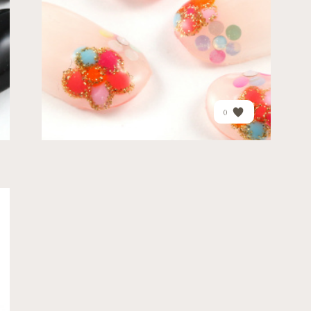
PRICE
¥17,870
0