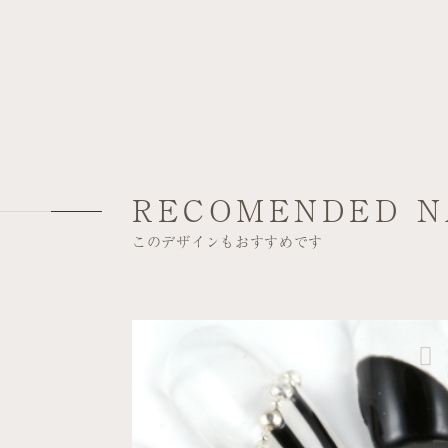
RECOMENDED N
このデザインもおすすめです
アトレ品川店
パーティー
クール
モノトーンストライプで辛...