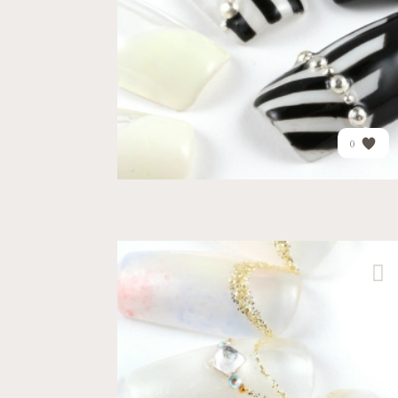
PRICE
¥14,010
0
アトレ品川店
エレガント
オフィス
あわい色合いのたいだいが...
PRICE
¥16,342