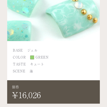
BASE
ジェル
COLOR
GREEN
TASTE
キュート
SCENE
海
価格
¥16,026