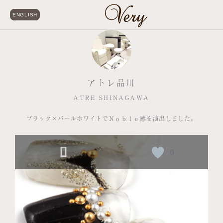
ENGLISH
アトレ品川
ATRE SHINAGAWA
ブラック×パールホワイトでＮｏｂｌｅ感を演出しました。
0