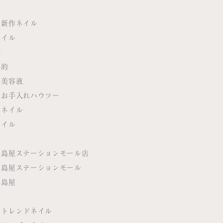
色
の新作ネイル
ネイル
袋
秘的
元美容液
のお手入れハウツー
雨ネイル
ネイル
髙島屋ステーションモール店
髙島屋ステーションモール
髙島屋
のトレンドネイル