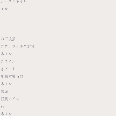
のシーズンネイル
ネイル
空
座
緑
年のご挨拶
型コロナウイルス対策
作ネイル
描きネイル
描きアート
末年始営業時間
石ネイル
期販売
然石風ネイル
然石
人ネイル