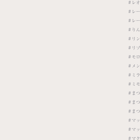
#レ
#レ
#レ
#り
#リ
#リ
#モ
#メ
#ミ
#ミ
#ま
#ま
#ま
#マ
#マ
#マ