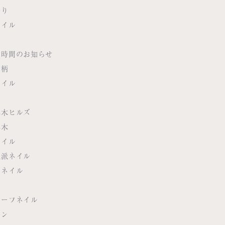
祭り
ネイル
業時間のお知らせ
繍柄
ネイル
本木ヒルズ
本木
ネイル
性派ネイル
品ネイル
品
リーフネイル
モン