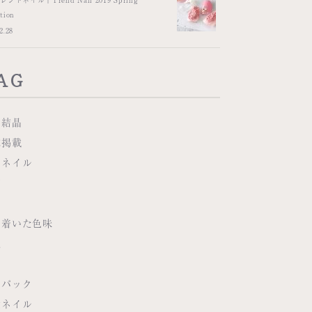
tion
2.28
AG
の結晶
誌掲載
魚ネイル
箔
ち着いた色味
火
白パック
葉ネイル