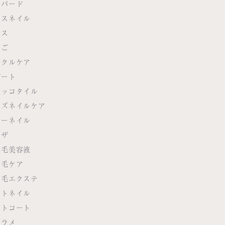
オパード
ースネイル
ース
んご
ンクルケア
ゾート
ロッコタイル
ンズネイルケア
ラーネイル
モザ
つ毛美容液
つ毛ケア
つ毛エクステ
ットネイル
ットコート
クラメ