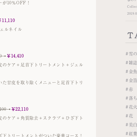
が10％OFF！
Collec
2019.0
11,110
ジェルネイル
T
#雪
0
→
￥14,410
#雑
皮のケア＋足首下トリートメント＋ジェル
#金
#金
いた甘皮を取り除くメニューと足首下トリ
#赤
#落
#花
100
→
￥22,110
#花
皮のケア＋角質除去＋スクラブ＋ひざ下ト
#美
#紅
ざ下トリートメントがついた豪華コース！