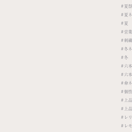
#夏
#夏
#夏
#営
#刺
#冬
#冬
#六
#六
#傘
#個
#上
#上
#レ
#レ