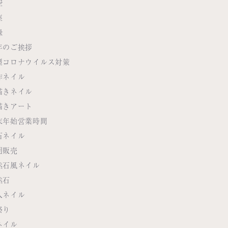
空
座
緑
年のご挨拶
型コロナウイルス対策
作ネイル
描きネイル
描きアート
末年始営業時間
石ネイル
期販売
然石風ネイル
然石
人ネイル
祭り
ネイル