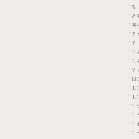
#夏
#営
#刺
#冬
#冬
#六
#六
#傘
#個
#上
#上
#レ
#レ
#レ
#レ