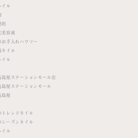
ネイル
袋
秘的
元美容液
のお手入れハウツー
雨ネイル
ネイル
髙島屋ステーションモール店
髙島屋ステーションモール
髙島屋
のトレンドネイル
のシーズンネイル
ネイル