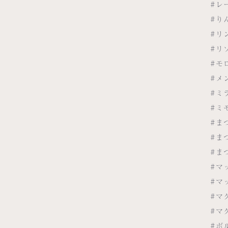
#レ
#り
#リ
#リ
#モ
#メ
#ミ
#ミ
#ま
#ま
#ま
#マ
#マ
#マ
#マ
#ボ