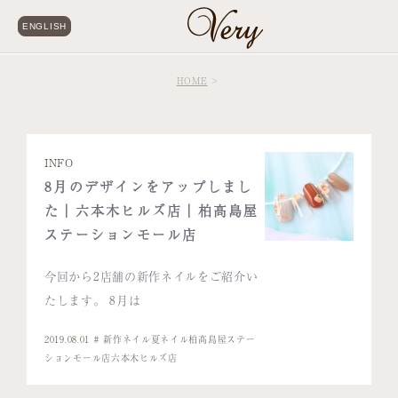
ENGLISH
HOME
INFO
8月のデザインをアップしまし
た｜六本木ヒルズ店｜柏髙島屋
ステーションモール店
今回から2店舗の新作ネイルをご紹介い
たします。 8月は
2019.08.01
新作ネイル
夏ネイル
柏髙島屋ステー
ションモール店
六本木ヒルズ店