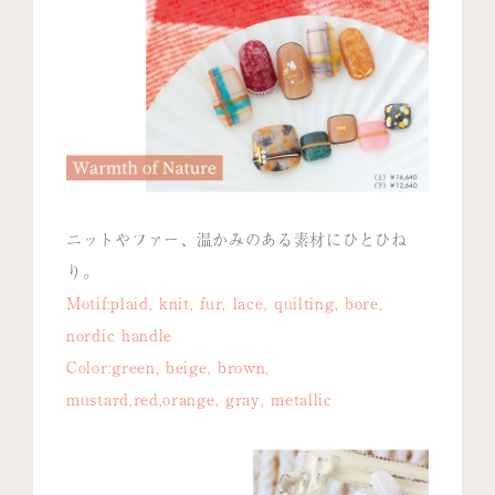
ニットやファー、温かみのある素材にひとひね
り。
Motif:plaid, knit, fur, lace, quilting, bore,
nordic handle
Color:green, beige, brown,
mustard,red,orange, gray, metallic